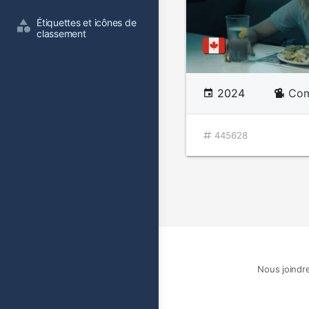
Étiquettes et icônes de 
classement
2024
Com
445628
Nous joindr