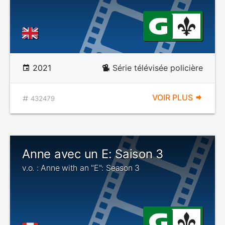
2021
Série télévisée policière
VOIR PLUS
432479
Anne avec un E: Saison 3
v.o. : Anne with an "E": Season 3