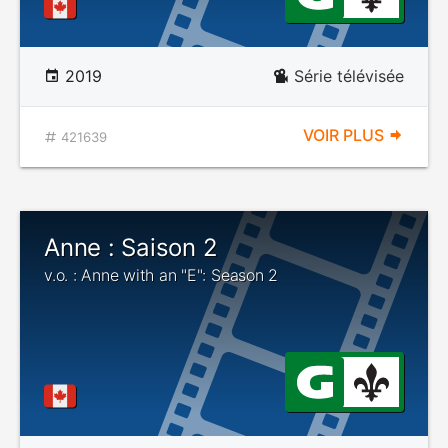
2019
Série télévisée
VOIR PLUS
421639
Anne : Saison 2
v.o. : Anne with an "E": Season 2