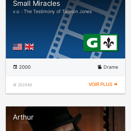
Small Miracles
v.o. : The Testimony of Taliesin Jones
2000
Drame
VOIR PLUS
352549
Arthur