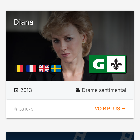
Diana
2013
Drame sentimental
VOIR PLUS
381075