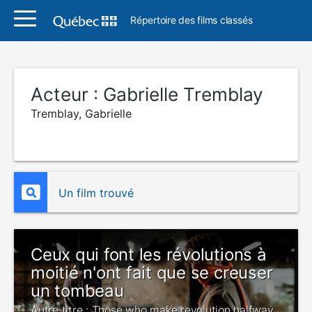
Répertoire des films classés
Acteur :
Gabrielle Tremblay
Tremblay, Gabrielle
Un film trouvé
Ceux qui font les révolutions à
moitié n'ont fait que se creuser
un tombeau
Autre titre : Those who make revolution halfway