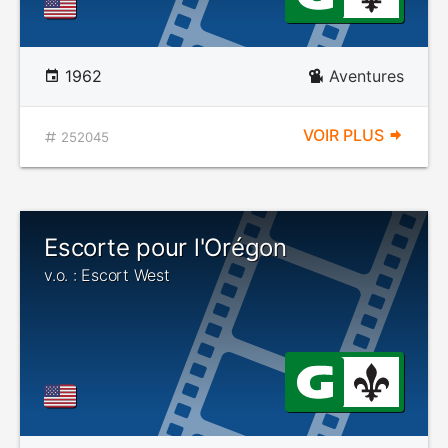
1962
Aventures
VOIR PLUS
252045
Escorte pour l'Orégon
v.o. : Escort West