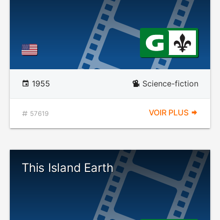
1955
Science-fiction
VOIR PLUS
57619
This Island Earth