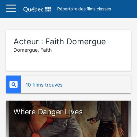
Répertoire des films classés
Acteur :
Faith Domergue
Domergue, Faith
10 films trouvés
Where Danger Lives