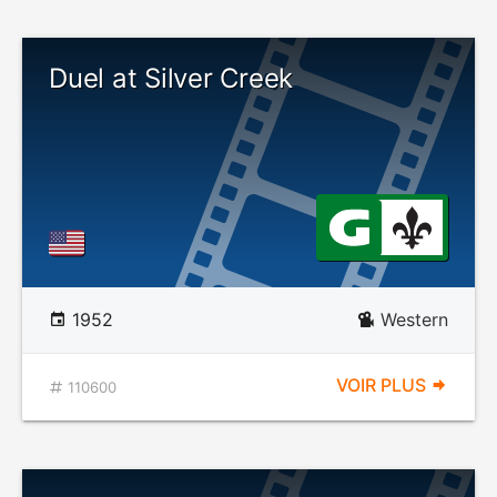
Duel at Silver Creek
1952
Western
VOIR PLUS
110600