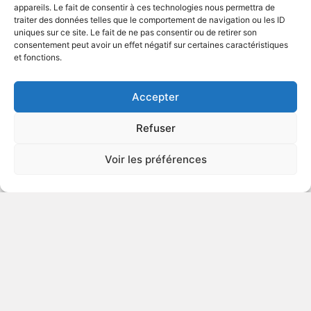
appareils. Le fait de consentir à ces technologies nous permettra de
traiter des données telles que le comportement de navigation ou les ID
uniques sur ce site. Le fait de ne pas consentir ou de retirer son
1969
Drame
consentement peut avoir un effet négatif sur certaines caractéristiques
et fonctions.
VOIR PLUS
5884
Accepter
Refuser
Voir les préférences
© Gouvernement du Québec, 2026
Nous joindre
Plan du site
Accessibilité