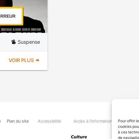
RREUR
Suspense
VOIR PLUS
e
Plan du site
Accessibilité
Accès à l'information
Déclara
Pour offrir 
cookies pour
à ces techn
de navigatio