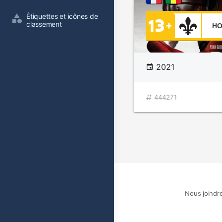
Étiquettes et icônes de 
classement
HO
2021
444271
Nous joindr