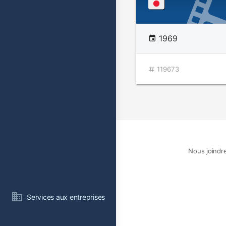
1969
119673
Nous joindr
Services aux entreprises