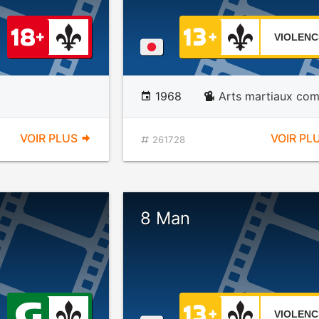
VIOLENC
1968
Arts martiaux com
VOIR PLUS
VOIR PL
261728
8 Man
VIOLENC