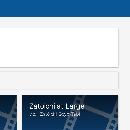
Zatoichi at Large
v.o. : Zatôichi Goyô-Tabi