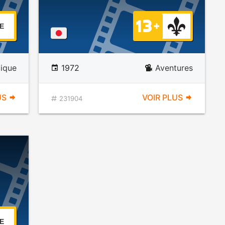
E
ique
1972
Aventures
US
VOIR PLUS
231904
E