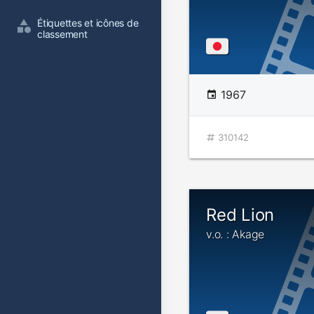
Étiquettes et icônes de 
classement
1967
310142
Red Lion
v.o. : Akage