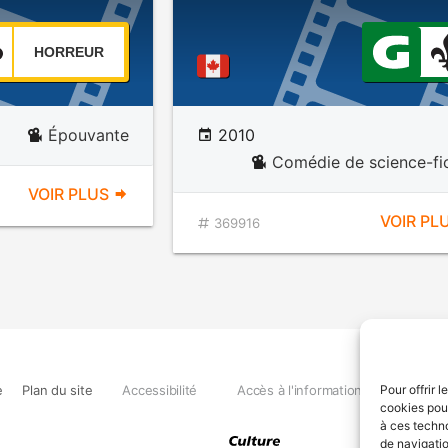
HORREUR
Épouvante
2010
Comédie de science-fi
VOIR PLUS
VOIR PL
369916
e
Plan du site
Accessibilité
Accès à l'information
Déclara
Pour offrir 
cookies pour
à ces techn
de navigatio