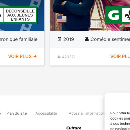
DÉCONSEILLÉ
AUX JEUNES
ENFANTS
ronique familiale
2019
Comédie sentimen
VOIR PLUS
VOIR PL
420371
e
Plan du site
Accessibilité
Accès à l'information
Déclara
Pour offrir 
cookies pour
à ces techn
de navigatio