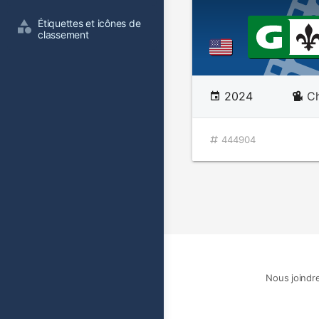
Étiquettes et icônes de 
classement
2024
Ch
444904
Nous joindr