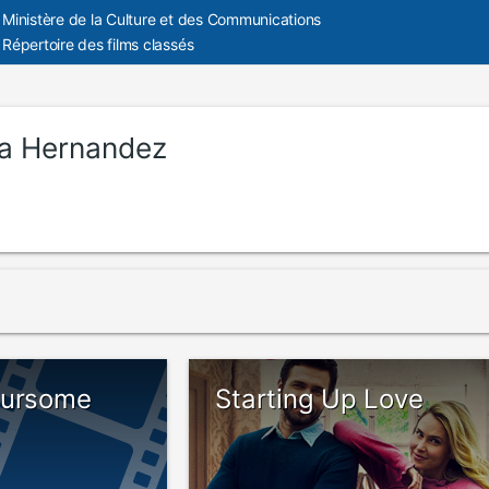
Ministère de la Culture et des Communications
Répertoire des films classés
ca Hernandez
oursome
Starting Up Love