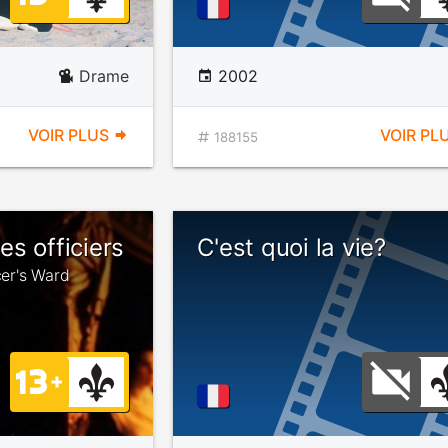
Drame
2002
VOIR PLUS
VOIR PL
188155
s officiers
C'est quoi la vie?
cer's Ward