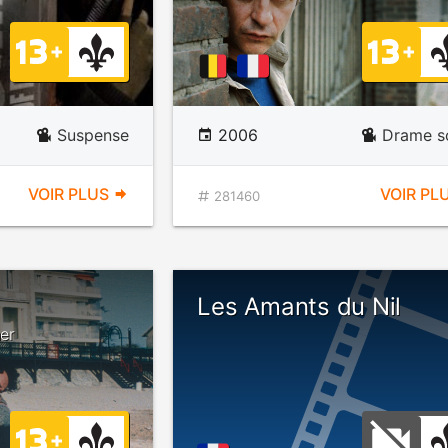
Suspense
2006
Drame so
VOIR PLUS
VOIR PL
281460
Les Amants du Nil
her