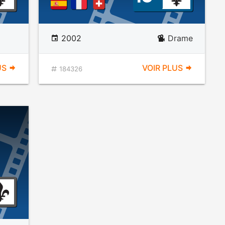
2002
Drame
US
VOIR PLUS
184326