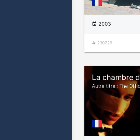
2003
230726
La chambre de
Autre titre : The Offi