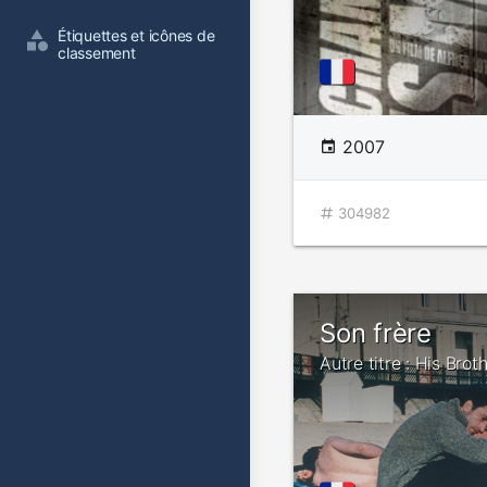
Étiquettes et icônes de 
classement
2007
304982
Son frère
Autre titre : His Brot