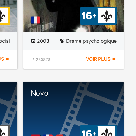
cial
2003
Drame psychologique
US
VOIR PLUS
230878
Novo