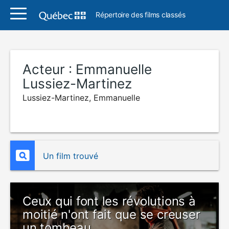
Répertoire des films classés
Acteur :
Emmanuelle
Lussiez-Martinez
Lussiez-Martinez, Emmanuelle
Un film trouvé
Ceux qui font les révolutions à
moitié n'ont fait que se creuser
un tombeau