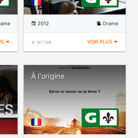
rame
2012
Drame
US
VOIR PLUS
367348
À l'origine