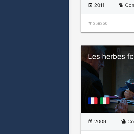
2011
Com
359250
Les herbes fo
2009
Co