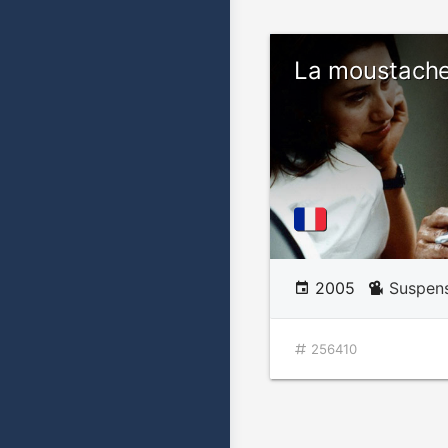
La moustach
2005
Suspen
256410