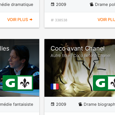
édie dramatique
2009
Drame pol
VOIR PLUS
VOIR PL
338538
lles
Coco avant Chanel
Autre titre : Coco Before Chanel
médie fantaisiste
2009
Drame biograph