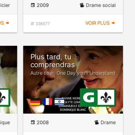
icier
2009
Drame social
US
VOIR PLUS
336577
Plus tard, tu
comprendras
Autre titre : One Day you'll Understand
ique
2008
Drame