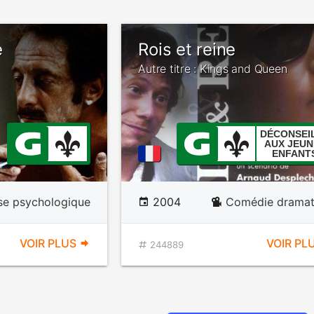
e
Rois et reine
Autre titre : Kings and Queen
DÉCONSEI
AUX JEUN
ENFANT
se psychologique
2004
Comédie dramat
VOIR PLUS
VOIR PL
244889