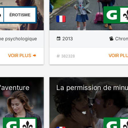
ÉROTISME
e psychologique
2013
Chron
VOIR PLUS
VOIR PL
382328
'aventure
La permission de minu