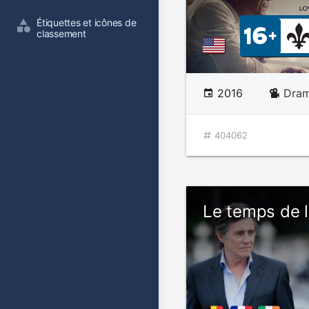
Étiquettes et icônes de 
classement
2016
Dram
404062
Le temps de l