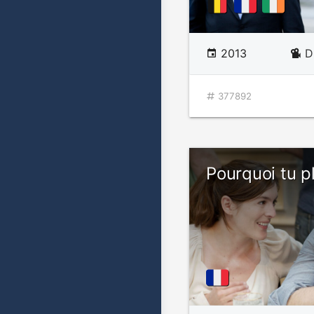
2013
D
377892
Pourquoi tu p