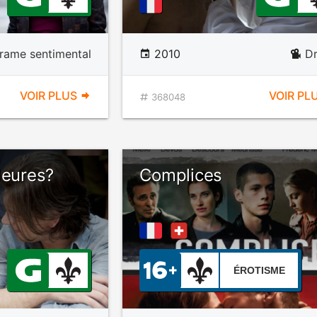
rame sentimental
2010
D
VOIR PLUS
VOIR PL
368048
leures?
Complices
ÉROTISME