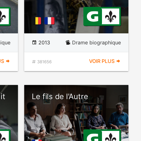
ique
2013
Drame biographique
US
VOIR PLUS
381656
it
Le fils de l'Autre