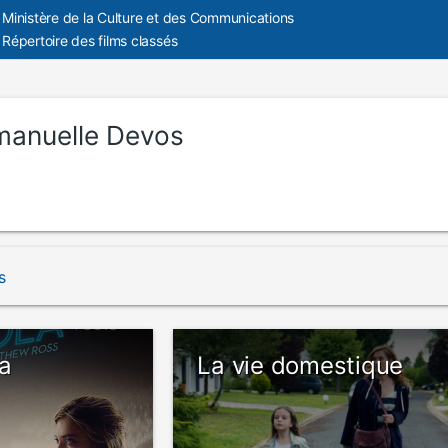
Ministère de la Culture et des Communications
Répertoire des films classés
anuelle Devos
s
a
La vie domestique