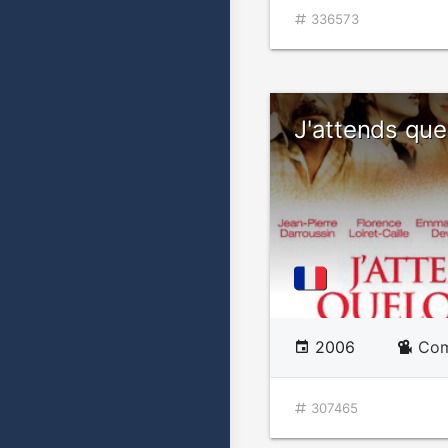
336573
J'attends que
2006
Com
307465