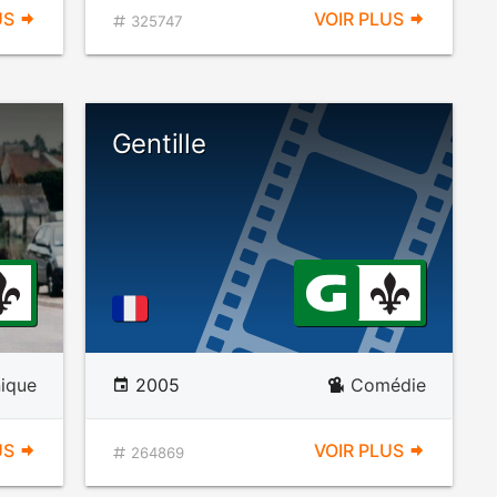
US
VOIR PLUS
325747
Gentille
ique
2005
Comédie
US
VOIR PLUS
264869