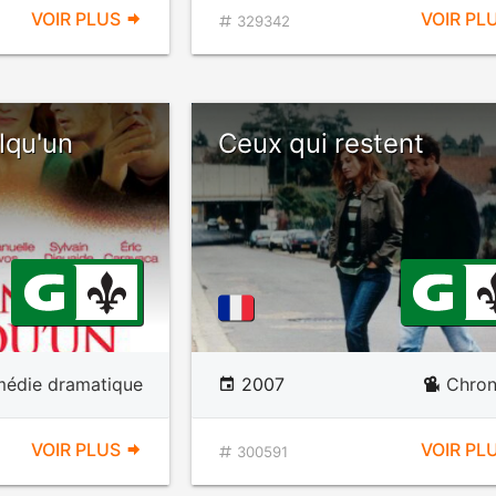
VOIR PLUS
VOIR PL
329342
lqu'un
Ceux qui restent
édie dramatique
2007
Chron
VOIR PLUS
VOIR PL
300591