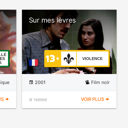
Sur mes lèvres
LLÉ
ES
VIOLENCE
S
ique
2001
Film noir
US
VOIR PLUS
168968