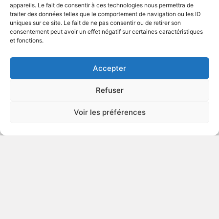
appareils. Le fait de consentir à ces technologies nous permettra de
traiter des données telles que le comportement de navigation ou les ID
uniques sur ce site. Le fait de ne pas consentir ou de retirer son
2009
Série télévisée biographique
consentement peut avoir un effet négatif sur certaines caractéristiques
et fonctions.
VOIR PLUS
339541
Accepter
Refuser
Fallen Angel
Voir les préférences
VIOLENCE
2007
Série télévisée