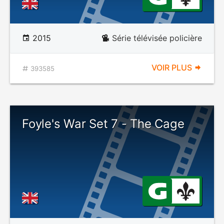
2015
Série télévisée policière
VOIR PLUS
393585
Foyle's War Set 7 - The Cage