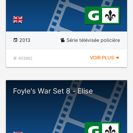
2013
Série télévisée policière
VOIR PLUS
403962
Foyle's War Set 8 - Elise