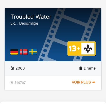
Troubled Water
v.o. : Deusynlige
2008
Drame
VOIR PLUS
349707