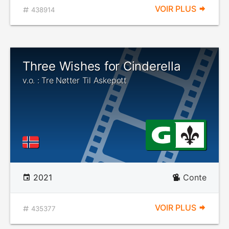
VOIR PLUS
438914
Three Wishes for Cinderella
v.o. : Tre Nøtter Til Askepott
2021
Conte
VOIR PLUS
435377