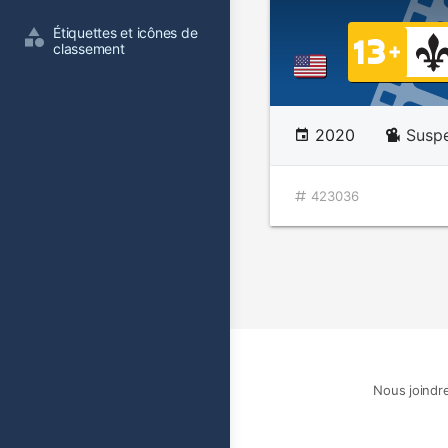
Étiquettes et icônes de 
classement
2020
Susp
423036
Nous joindr