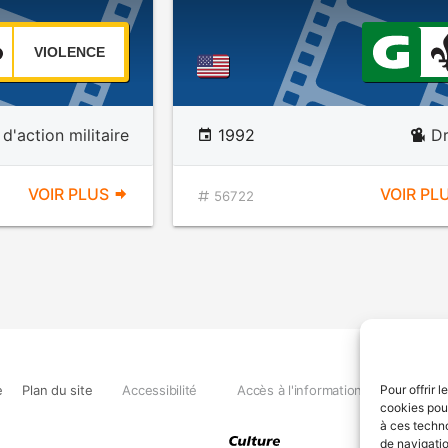
VIOLENCE
 d'action militaire
1992
D
VOIR PLUS
VOIR PL
56722
e
Plan du site
Accessibilité
Accès à l'information
Déclara
Pour offrir 
cookies pour
à ces techn
de navigatio