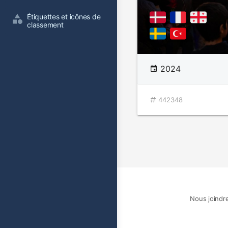
Étiquettes et icônes de 
classement
2024
442348
Nous joindr