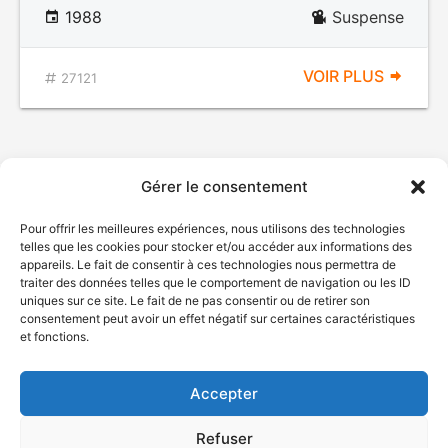
1988
Suspense
VOIR PLUS
27121
Gérer le consentement
Pour offrir les meilleures expériences, nous utilisons des technologies
telles que les cookies pour stocker et/ou accéder aux informations des
appareils. Le fait de consentir à ces technologies nous permettra de
traiter des données telles que le comportement de navigation ou les ID
uniques sur ce site. Le fait de ne pas consentir ou de retirer son
© Gouvernement du Québec, 2026
consentement peut avoir un effet négatif sur certaines caractéristiques
et fonctions.
Nous joindre
Plan du site
Accepter
Accessibilité
Accès à l'information
Refuser
Déclaration de services