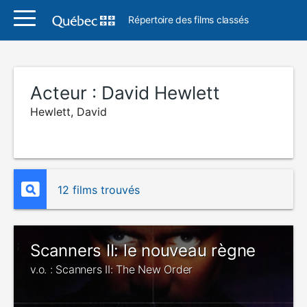
Répertoire des films classés
Acteur :
David Hewlett
Hewlett, David
12 films trouvés
Scanners II: le nouveau règne
v.o. : Scanners II: The New Order