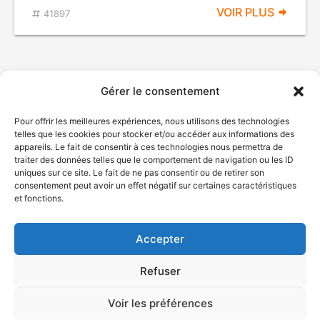
VOIR PLUS
41897
Gérer le consentement
Pour offrir les meilleures expériences, nous utilisons des technologies
telles que les cookies pour stocker et/ou accéder aux informations des
appareils. Le fait de consentir à ces technologies nous permettra de
traiter des données telles que le comportement de navigation ou les ID
uniques sur ce site. Le fait de ne pas consentir ou de retirer son
© Gouvernement du Québec, 2026
consentement peut avoir un effet négatif sur certaines caractéristiques
et fonctions.
Nous joindre
Plan du site
Accepter
Accessibilité
Accès à l'information
Refuser
Déclaration de services
Politique de confidentialité
Voir les préférences