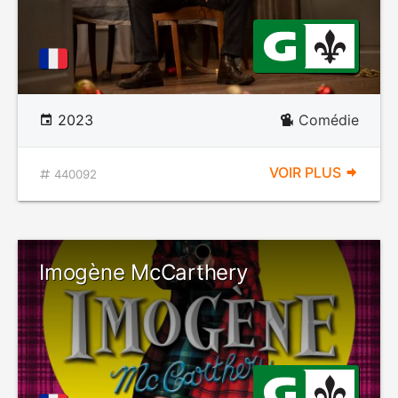
2023
Comédie
VOIR PLUS
440092
Imogène McCarthery