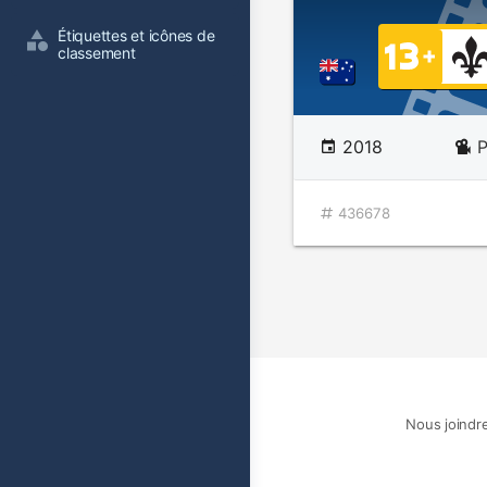
Étiquettes et icônes de 
classement
2018
P
436678
Nous joindr