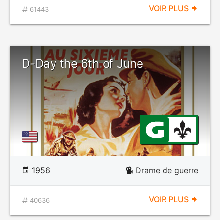
VOIR PLUS
61443
D-Day the 6th of June
1956
Drame de guerre
VOIR PLUS
40636