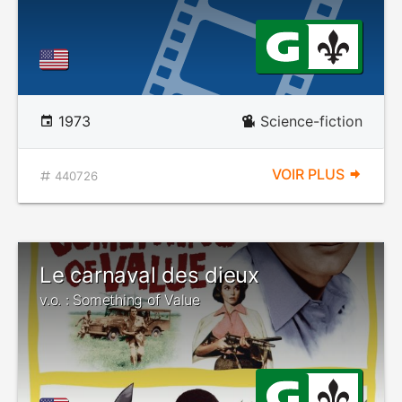
1973
Science-fiction
VOIR PLUS
440726
Le carnaval des dieux
v.o. : Something of Value