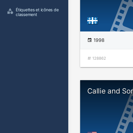
Étiquettes et icônes de 
classement
1998
128862
Callie and So