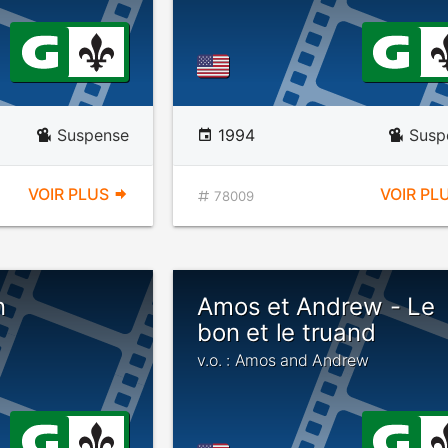
Suspense
1994
Susp
VOIR PLUS
VOIR PL
78009
n
Amos et Andrew - Le
bon et le truand
v.o. : Amos and Andrew