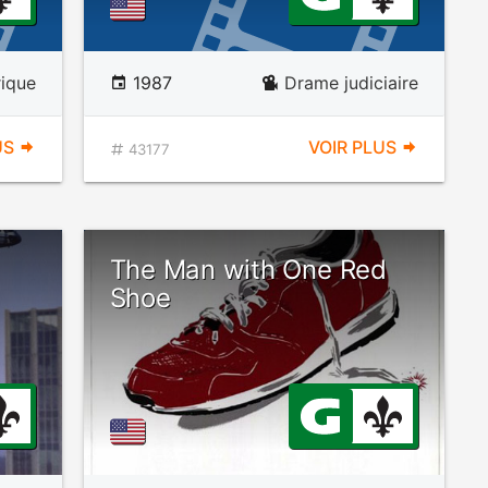
rique
1987
Drame judiciaire
US
VOIR PLUS
43177
The Man with One Red
Shoe