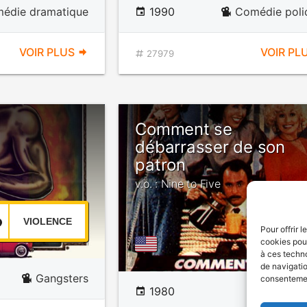
édie dramatique
1990
Comédie poli
VOIR PLUS
VOIR PL
27979
Comment se
débarrasser de son
patron
v.o. : Nine to Five
VIOLENCE
Pour offrir 
cookies pour
à ces techn
de navigatio
Gangsters
consentement
1980
Com