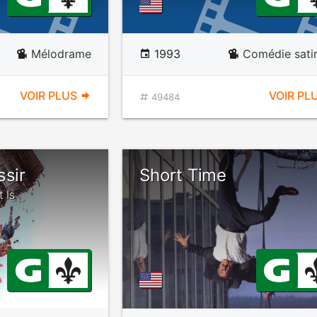
Mélodrame
1993
Comédie sati
VOIR PLUS
VOIR PL
49484
ssir
Short Time
 Is