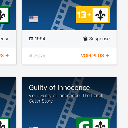
ense
1994
Suspense
US
VOIR PLUS
75878
Guilty of Innocence
v.o. : Guilty of Innocence: The Lenell
Geter Story