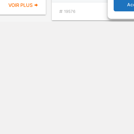
Ac
VOIR PLUS
VOIR PL
19576
val
Comédie
VOIR PLUS