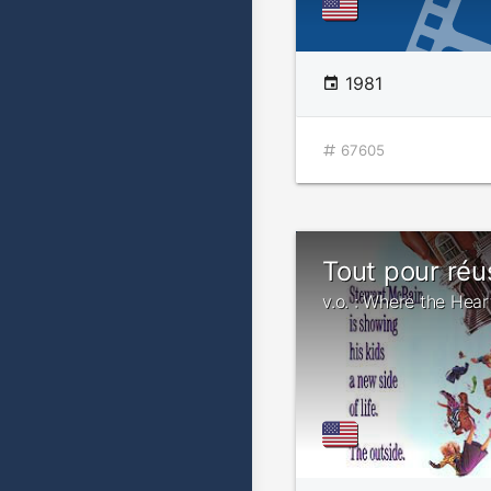
1981
67605
Tout pour réu
v.o. : Where the Heart