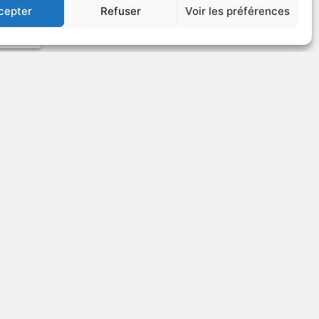
cepter
Refuser
Voir les préférences
VOIR PLUS
23642
US
Jeux de guerre
v.o. : Wargames
1983
Suspense
VOIR PLUS
22780