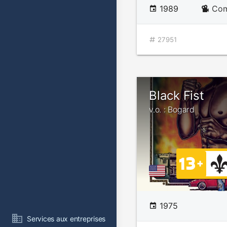
1989
Com
27951
Black Fist
v.o. : Bogard
1975
Services aux entreprises