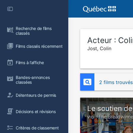
Recherche de films 
classés
Acteur :
Coli
Films classés récemment
Jost, Colin
Films à l’affiche
Bandes-annonces 
2 films trouvés
classées
Détenteurs de permis
Le soutien de
Décisions et révisions
v.o. : The Breadwinne
Critères de classement