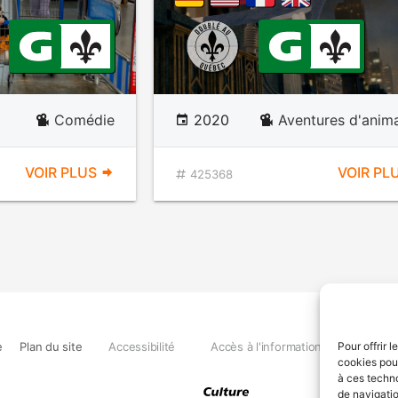
Comédie
2020
Aventures d'anim
VOIR PLUS
VOIR PL
425368
e
Plan du site
Accessibilité
Accès à l'information
Déclara
Pour offrir 
cookies pour
à ces techn
de navigatio