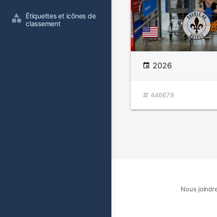
Étiquettes et icônes de 
classement
2026
446679
Nous joindr