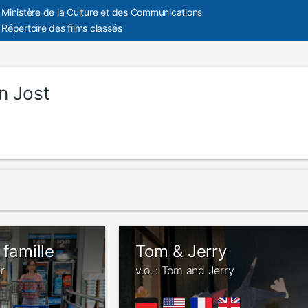
Ministère de la Culture et des Communications
Répertoire des films classés
n Jost
 famille
Tom & Jerry
r
v.o. : Tom and Jerry