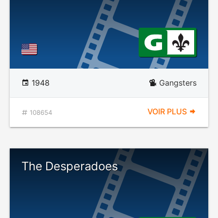
1948
Gangsters
VOIR PLUS
108654
The Desperadoes