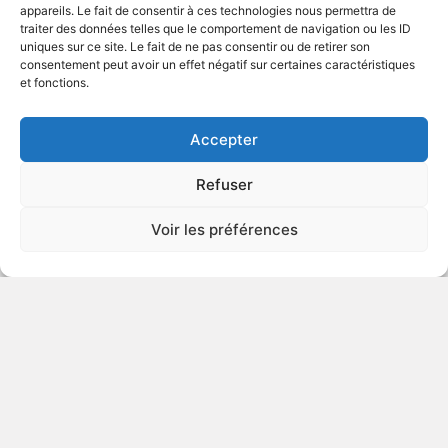
appareils. Le fait de consentir à ces technologies nous permettra de
traiter des données telles que le comportement de navigation ou les ID
uniques sur ce site. Le fait de ne pas consentir ou de retirer son
1948
Drame policier
consentement peut avoir un effet négatif sur certaines caractéristiques
et fonctions.
VOIR PLUS
88053
Accepter
Refuser
Texas
Voir les préférences
1941
Western