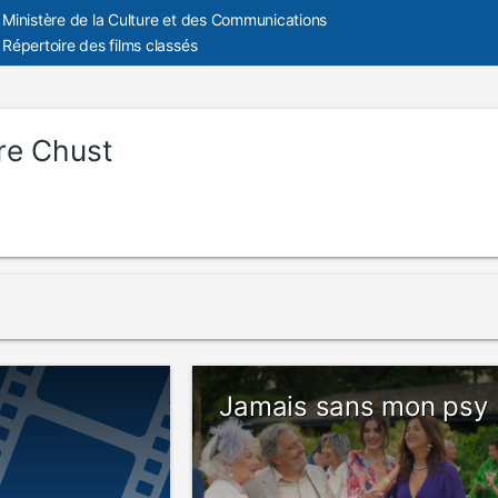
Ministère de la Culture et des Communications
Répertoire des films classés
ire Chust
Jamais sans mon psy