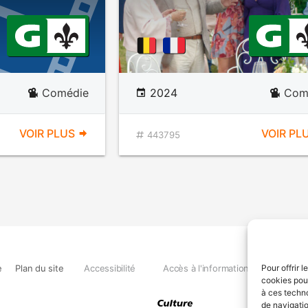
Comédie
2024
Com
VOIR PLUS
VOIR PL
443795
e
Plan du site
Accessibilité
Accès à l'information
Déclara
Pour offrir 
cookies pour
à ces techn
de navigatio