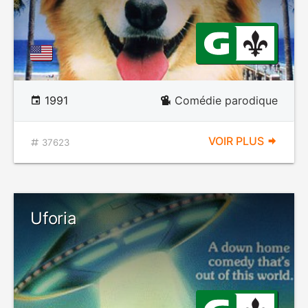
1991
Comédie parodique
VOIR PLUS
37623
Uforia