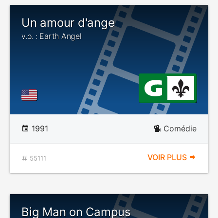
Un amour d'ange
v.o. : Earth Angel
1991
Comédie
VOIR PLUS
55111
Big Man on Campus