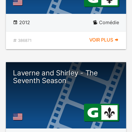
2012
Comédie
VOIR PLUS
386871
Laverne and Shirley - The
Seventh Season