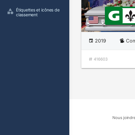
Étiquettes et icônes de 
classement
2019
Com
416603
Nous joindr