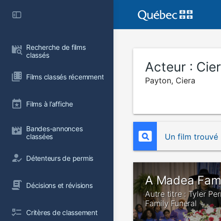
Recherche de films 
classés
Acteur :
Cie
Films classés récemment
Payton, Ciera
Films à l’affiche
Bandes-annonces 
Un film trouvé
classées
Détenteurs de permis
A Madea Fami
Décisions et révisions
Autre titre : Tyler P
Family Funeral
Critères de classement