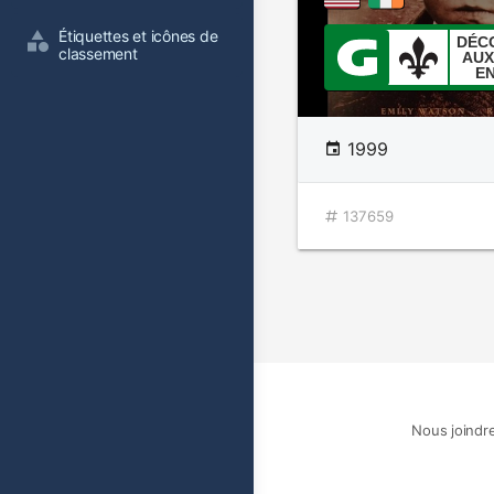
Étiquettes et icônes de 
DÉC
classement
AUX
E
1999
137659
Nous joindr