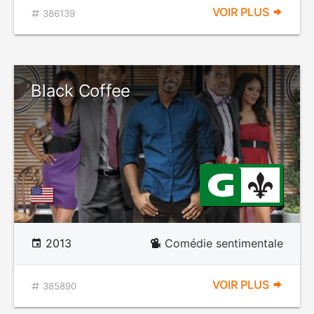
VOIR PLUS
386139
Black Coffee
2013
Comédie sentimentale
VOIR PLUS
385890