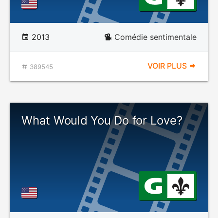
2013
Comédie sentimentale
VOIR PLUS
389545
What Would You Do for Love?