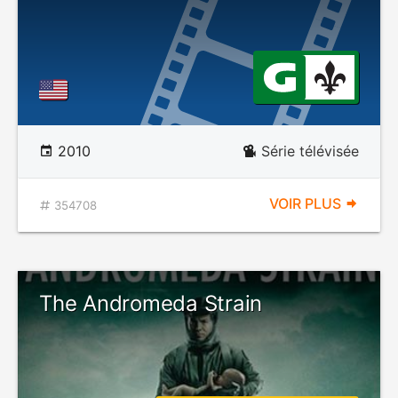
2010
Série télévisée
VOIR PLUS
354708
The Andromeda Strain