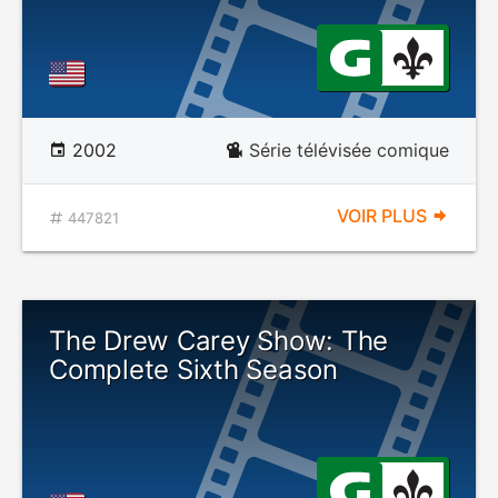
2002
Série télévisée comique
VOIR PLUS
447821
The Drew Carey Show: The
Complete Sixth Season