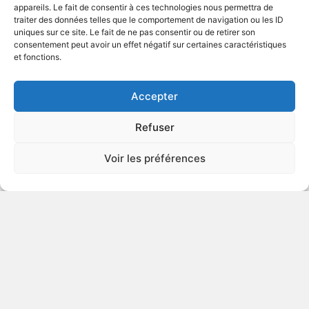
appareils. Le fait de consentir à ces technologies nous permettra de
traiter des données telles que le comportement de navigation ou les ID
uniques sur ce site. Le fait de ne pas consentir ou de retirer son
2000
Comédie dramatique
consentement peut avoir un effet négatif sur certaines caractéristiques
et fonctions.
VOIR PLUS
147327
Accepter
Refuser
Voir les préférences
© Gouvernement du Québec, 2026
Nous joindre
Plan du site
Accessibilité