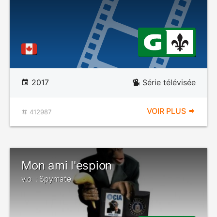
2017
Série télévisée
VOIR PLUS
412987
Mon ami l'espion
v.o. : Spymate