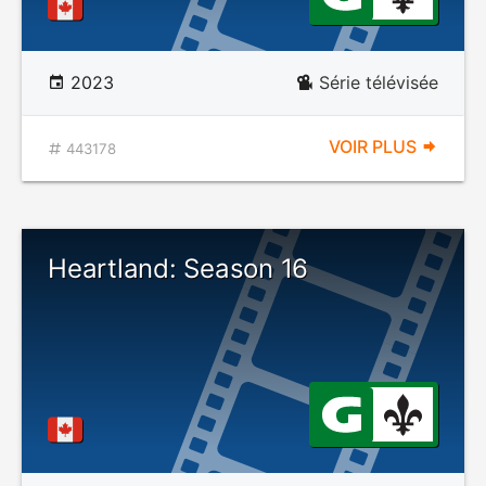
2023
Série télévisée
VOIR PLUS
443178
Heartland: Season 16