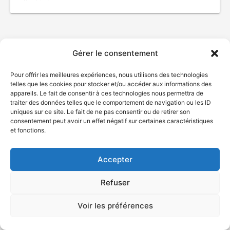
Gérer le consentement
Pour offrir les meilleures expériences, nous utilisons des technologies
telles que les cookies pour stocker et/ou accéder aux informations des
appareils. Le fait de consentir à ces technologies nous permettra de
traiter des données telles que le comportement de navigation ou les ID
uniques sur ce site. Le fait de ne pas consentir ou de retirer son
© Gouvernement du Québec, 2026
consentement peut avoir un effet négatif sur certaines caractéristiques
et fonctions.
Nous joindre
Plan du site
Accepter
Accessibilité
Accès à l'information
Refuser
Déclaration de services
Politique de confidentialité
Voir les préférences