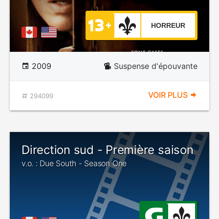
HORREUR
2009
Suspense d'épouvante
VOIR PLUS
294099
Direction sud - Première saison
v.o. : Due South - Season One