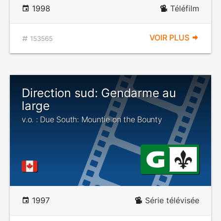
1998
Téléfilm
VOIR PLUS
153565
Direction sud: Gendarme au
large
v.o. : Due South: Mountie on the Bounty
1997
Série télévisée