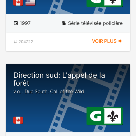
1997
Série télévisée policière
VOIR PLUS
204722
Direction sud: L'appel de la
forêt
v.o. : Due South: Call of the Wild