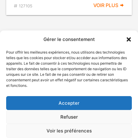
VOIR PLUS
127105
Gérer le consentement
Pour offrir les meilleures expériences, nous utilisons des technologies
telles que les cookies pour stocker et/ou accéder aux informations des
appareils. Le fait de consentir à ces technologies nous permettra de
traiter des données telles que le comportement de navigation ou les ID
uniques sur ce site. Le fait de ne pas consentir ou de retirer son
© Gouvernement du Québec, 2026
consentement peut avoir un effet négatif sur certaines caractéristiques
et fonctions.
Nous joindre
Plan du site
Accepter
Accessibilité
Accès à l'information
Refuser
Déclaration de services
Politique de confidentialité
Voir les préférences