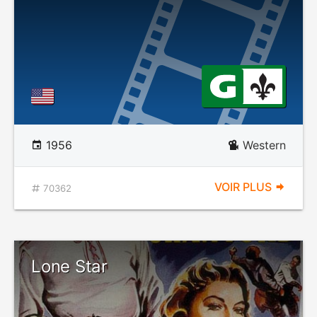
1956
Western
VOIR PLUS
70362
Lone Star