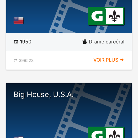
1950
Drame carcéral
VOIR PLUS
399523
Big House, U.S.A.