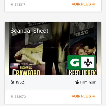
VOIR PLUS
343817
Scandal Sheet
1952
Film noir
VOIR PLUS
332070