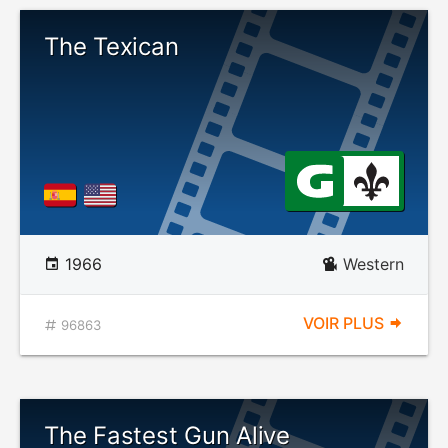
The Texican
1966
Western
VOIR PLUS
96863
The Fastest Gun Alive