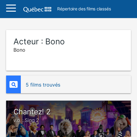
Répertoire des films classés
Acteur :
Bono
Bono
5 films trouvés
Chantez! 2
v.o. : Sing 2