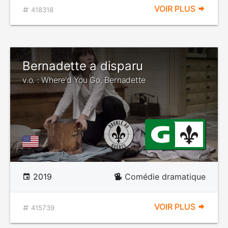
VOIR PLUS
418318
Bernadette a disparu
v.o. : Where'd You Go, Bernadette
2019
Comédie dramatique
VOIR PLUS
415739