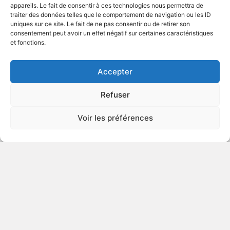
appareils. Le fait de consentir à ces technologies nous permettra de
traiter des données telles que le comportement de navigation ou les ID
uniques sur ce site. Le fait de ne pas consentir ou de retirer son
2013
Drame
consentement peut avoir un effet négatif sur certaines caractéristiques
et fonctions.
VOIR PLUS
391318
Accepter
Refuser
Une semaine sans fin
Voir les préférences
v.o. : The Longest Week
2014
Comédie sentimentale