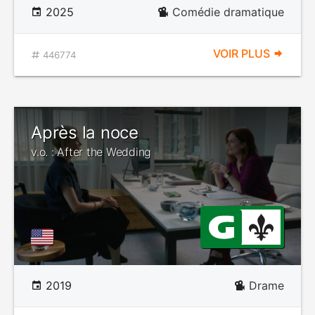
2025
Comédie dramatique
VOIR PLUS
446774
Après la noce
v.o. : After the Wedding
2019
Drame