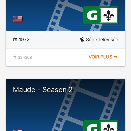
1972
Série télévisée
VOIR PLUS
394308
Maude - Season 2