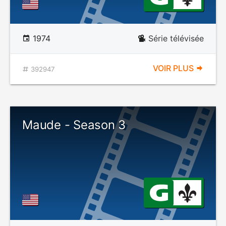
1974
Série télévisée
VOIR PLUS
392947
Maude - Season 3