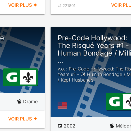
VOIR PLUS
VOIR PL
221801
fe
Pre-Code Hollywood:
The Risqué Years #1 -
Human Bondage / Milli
...
v.o. : Pre-Code Hollywood: The Ri
Years #1 - Of Human Bondage / Mil
/ Kept Husbands
Drame
VOIR PLUS
2002
Mélod