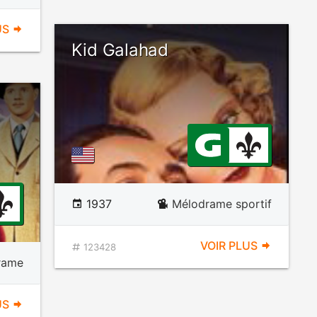
US
Kid Galahad
1937
Mélodrame sportif
VOIR PLUS
123428
rame
US