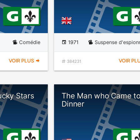
Comédie
1971
Suspense d'espion
VOIR PLUS
VOIR PL
384231
ucky Stars
The Man who Came t
Dinner