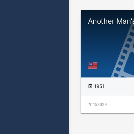
Another Man'
1951
153629