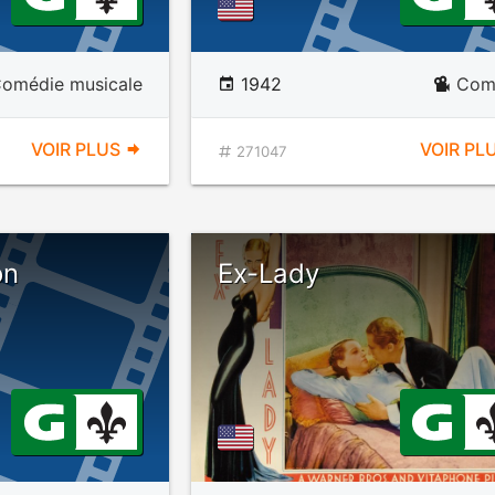
omédie musicale
1942
Com
VOIR PLUS
VOIR PL
271047
on
Ex-Lady