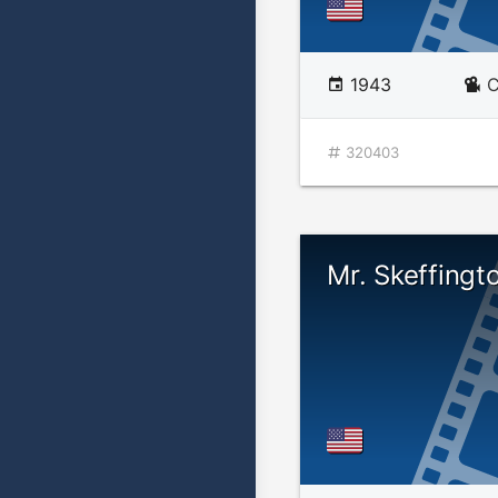
1943
C
320403
Mr. Skeffingt