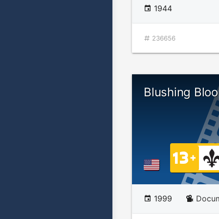
1944
236656
Blushing Blo
1999
Docum