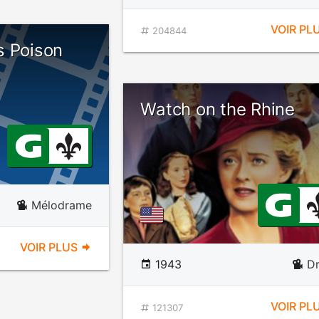
VOIR PL
204844
s Poison
Watch on the Rhine
Mélodrame
VOIR PLUS
1943
D
VOIR PL
121307