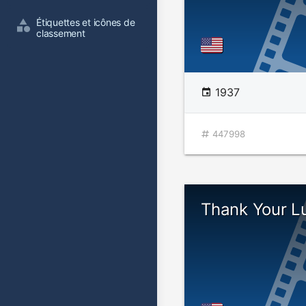
Étiquettes et icônes de 
classement
1937
447998
Thank Your L