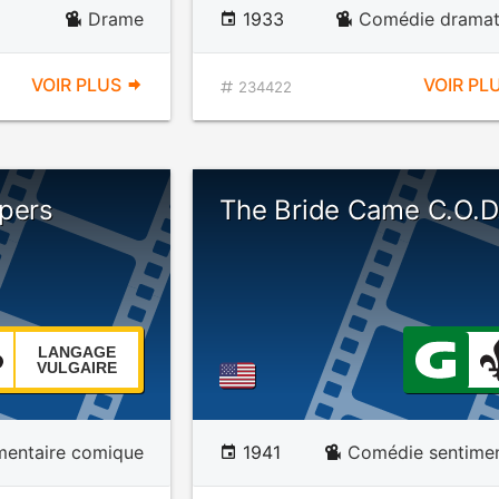
Drame
1933
Comédie dramat
VOIR PLUS
VOIR PL
234422
opers
The Bride Came C.O.D
LANGAGE
VULGAIRE
entaire comique
1941
Comédie sentimen