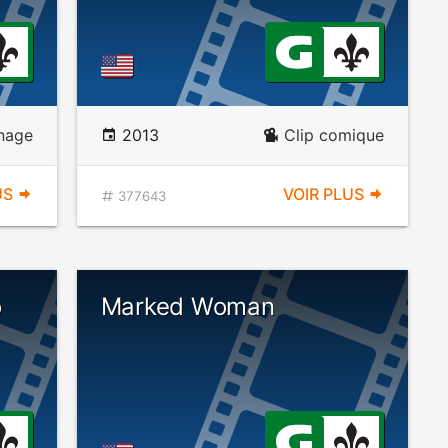
nage
2013
Clip comique
US
VOIR PLUS
377643
o
Marked Woman