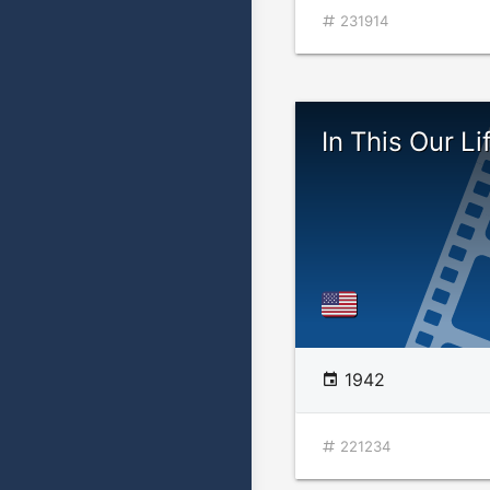
231914
In This Our Li
1942
221234