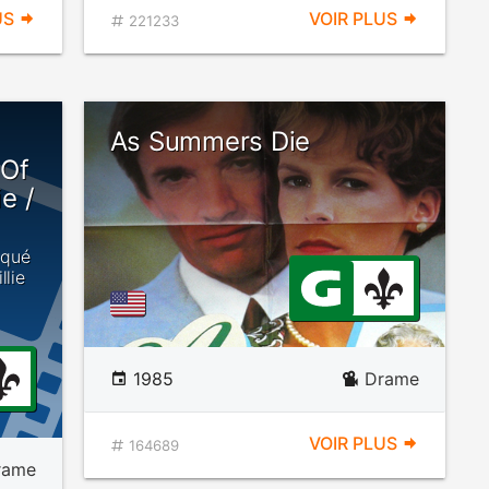
US
VOIR PLUS
221233
As Summers Die
 Of
e /
squé
lie
1985
Drame
VOIR PLUS
164689
rame