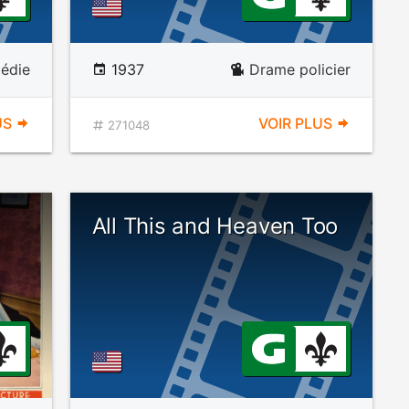
édie
1937
Drame policier
US
VOIR PLUS
271048
All This and Heaven Too