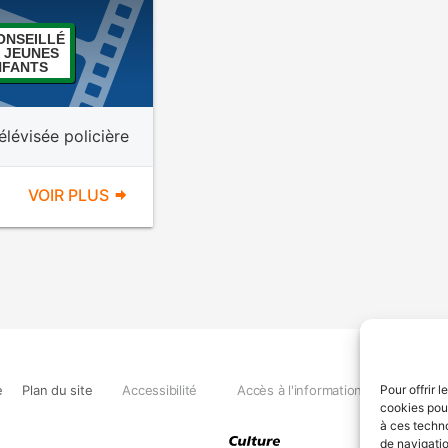
ONSEILLÉ
 JEUNES
NFANTS
élévisée policière
VOIR PLUS
e
Plan du site
Accessibilité
Accès à l'information
Déclara
Pour offrir 
cookies pour
à ces techn
de navigatio