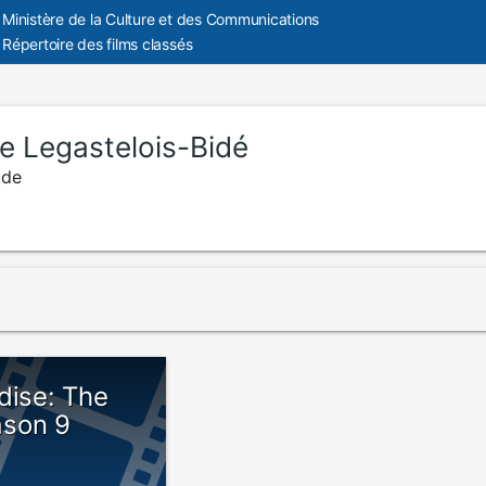
Ministère de la Culture et des Communications
Répertoire des films classés
e Legastelois-Bidé
ude
dise: The
ason 9