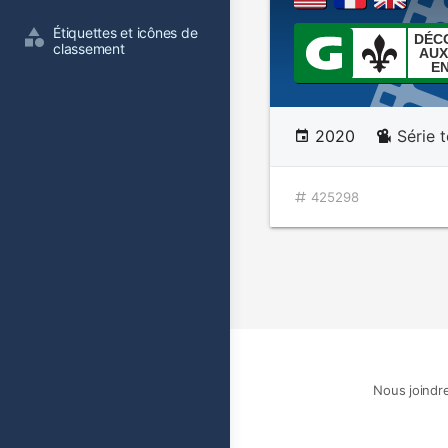
Étiquettes et icônes de 
DÉC
classement
AUX
E
2020
Série t
425298
Nous joindr