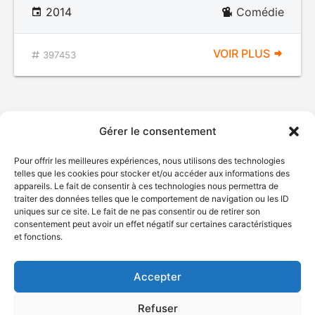
2014
Comédie
VOIR PLUS
397453
Gérer le consentement
Pour offrir les meilleures expériences, nous utilisons des technologies
telles que les cookies pour stocker et/ou accéder aux informations des
appareils. Le fait de consentir à ces technologies nous permettra de
traiter des données telles que le comportement de navigation ou les ID
uniques sur ce site. Le fait de ne pas consentir ou de retirer son
© Gouvernement du Québec, 2026
consentement peut avoir un effet négatif sur certaines caractéristiques
et fonctions.
Nous joindre
Plan du site
Accepter
Accessibilité
Accès à l'information
Refuser
Déclaration de services