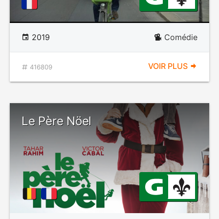
2019
Comédie
VOIR PLUS
416809
Le Père Nöel