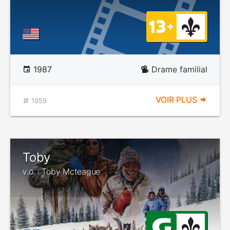
1987
Drame familial
VOIR PLUS
1959
Toby
v.o. : Toby Mcteague