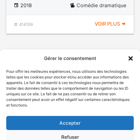
2018
Comédie dramatique
VOIR PLUS
414159
Gérer le consentement
Pour offrir les meilleures expériences, nous utilisons des technologies
telles que les cookies pour stocker et/ou accéder aux informations des
appareils. Le fait de consentir à ces technologies nous permettra de
traiter des données telles que le comportement de navigation ou les ID
uniques sur ce site. Le fait de ne pas consentir ou de retirer son
© Gouvernement du Québec, 2026
consentement peut avoir un effet négatif sur certaines caractéristiques
et fonctions.
Nous joindre
Plan du site
Accepter
Accessibilité
Accès à l'information
Refuser
Déclaration de services