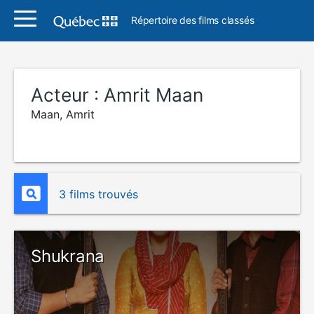
Répertoire des films classés
Acteur :
Amrit Maan
Maan, Amrit
3 films trouvés
Shukrana