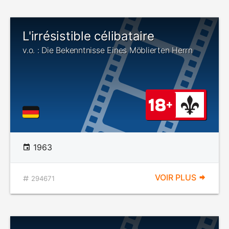
L'irrésistible célibataire
v.o. : Die Bekenntnisse Eines Möblierten Herrn
1963
VOIR PLUS
294671