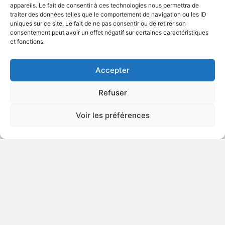
appareils. Le fait de consentir à ces technologies nous permettra de
traiter des données telles que le comportement de navigation ou les ID
uniques sur ce site. Le fait de ne pas consentir ou de retirer son
1963
consentement peut avoir un effet négatif sur certaines caractéristiques
et fonctions.
VOIR PLUS
132719
Accepter
Refuser
L'écume des jours
Voir les préférences
1968