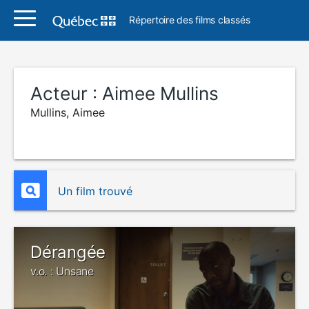
Répertoire des films classés
Acteur :
Aimee Mullins
Mullins, Aimee
Un film trouvé
Dérangée
v.o. : Unsane