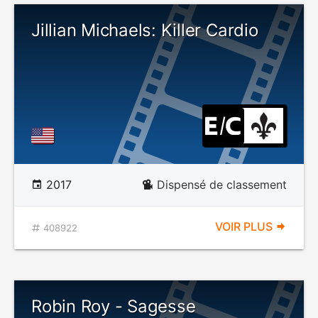
Jillian Michaels: Killer Cardio
2017
Dispensé de classement
VOIR PLUS
408922
Robin Roy - Sagesse