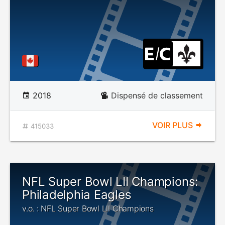
2018
Dispensé de classement
VOIR PLUS
415033
NFL Super Bowl LII Champions:
Philadelphia Eagles
v.o. : NFL Super Bowl LII Champions