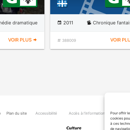
édie dramatique
2011
Chronique fantai
VOIR PLUS
VOIR PL
388009
e
Plan du site
Accessibilité
Accès à l'information
Déclara
Pour offrir 
cookies pour
à ces techn
de navigatio