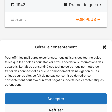
1943
Drame de guerre
VOIR PLUS
304612
Gérer le consentement
Pour offrir les meilleures expériences, nous utilisons des technologies
telles que les cookies pour stocker et/ou accéder aux informations des
appareils. Le fait de consentir à ces technologies nous permettra de
traiter des données telles que le comportement de navigation ou les ID
uniques sur ce site. Le fait de ne pas consentir ou de retirer son
© Gouvernement du Québec, 2026
consentement peut avoir un effet négatif sur certaines caractéristiques
et fonctions.
Nous joindre
Plan du site
Accepter
Accessibilité
Accès à l'information
Refuser
Déclaration de services