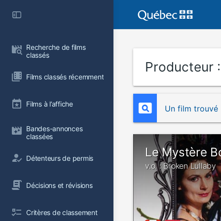
Recherche de films 
classés
Producteur 
Films classés récemment
Films à l’affiche
Un film trouvé
Bandes-annonces 
classées
Le Mystère B
Détenteurs de permis
v.o. : Broken Lullaby
Décisions et révisions
Critères de classement