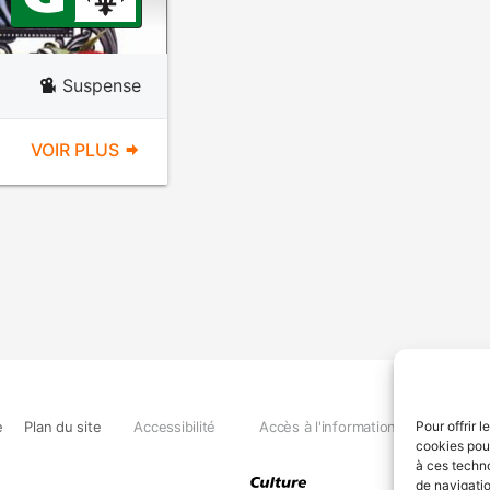
Suspense
VOIR PLUS
e
Plan du site
Accessibilité
Accès à l'information
Déclara
Pour offrir 
cookies pour
à ces techn
de navigatio