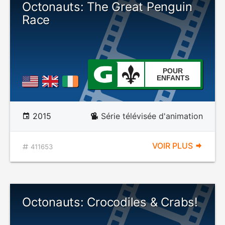
Octonauts: The Great Penguin
Race
POUR
ENFANTS
2015
Série télévisée d'animation
VOIR PLUS
411653
Octonauts: Crocodiles & Crabs!