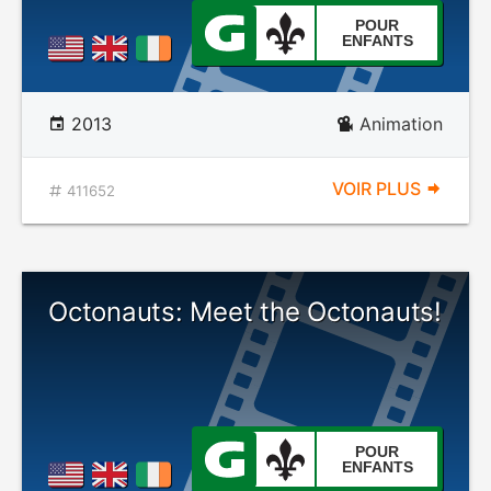
POUR
ENFANTS
2013
Animation
VOIR PLUS
411652
Octonauts: Meet the Octonauts!
POUR
ENFANTS