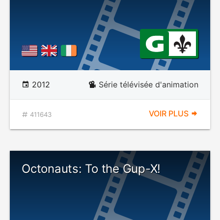
2012
Série télévisée d'animation
VOIR PLUS
411643
Octonauts: To the Gup-X!