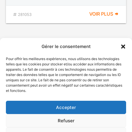
VOIR PLUS
281053
Gérer le consentement
Pour offrir les meilleures expériences, nous utilisons des technologies
telles que les cookies pour stocker et/ou accéder aux informations des
appareils. Le fait de consentir à ces technologies nous permettra de
traiter des données telles que le comportement de navigation ou les ID
uniques sur ce site. Le fait de ne pas consentir ou de retirer son
© Gouvernement du Québec, 2026
consentement peut avoir un effet négatif sur certaines caractéristiques
et fonctions.
Nous joindre
Plan du site
Accepter
Accessibilité
Accès à l'information
Refuser
Déclaration de services
Politique de confidentialité