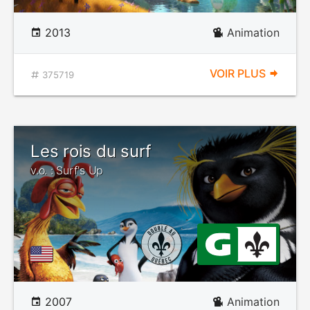
2013
Animation
VOIR PLUS
375719
Les rois du surf
v.o. : Surf's Up
2007
Animation