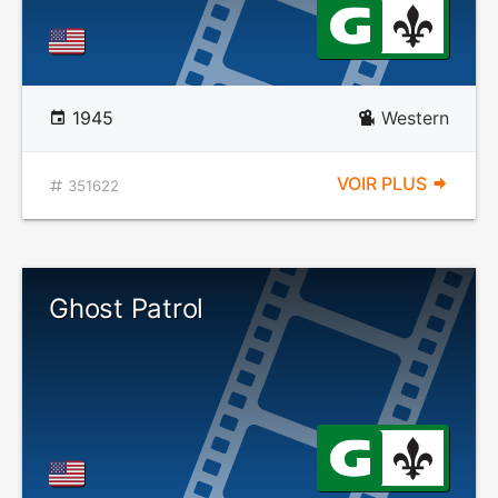
1945
Western
VOIR PLUS
351622
Ghost Patrol