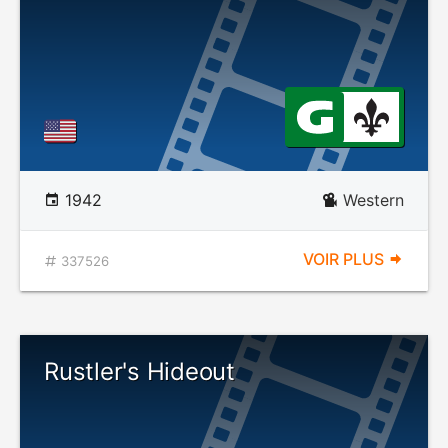
1942
Western
VOIR PLUS
337526
Rustler's Hideout