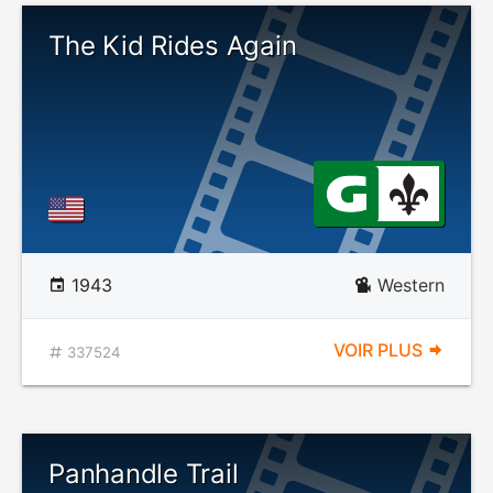
The Kid Rides Again
1943
Western
VOIR PLUS
337524
Panhandle Trail